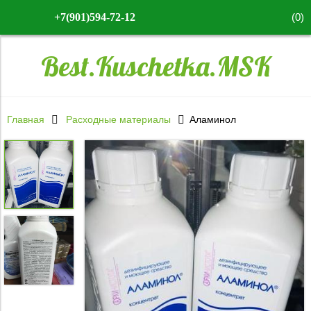
(
0
)
+7(901)594-72-12
Best.Kuschetka.MSK
Главная
Расходные материалы
Аламинол