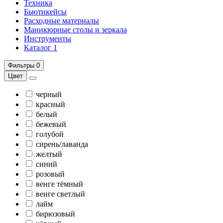
Техника
Бьютикейсы
Расходные материалы
Маникюрные столы и зеркала
Инструменты
Каталог 1
Фильтры
0
Цвет
черный
красный
белый
бежевый
голубой
сирень/лаванда
желтый
синий
розовый
венге тёмный
венге светлый
лайм
бирюзовый