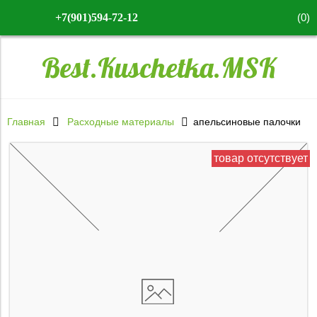
(
0
)
+7(901)594-72-12
Best.Kuschetka.MSK
Главная
Расходные материалы
апельсиновые палочки
товар отсутствует