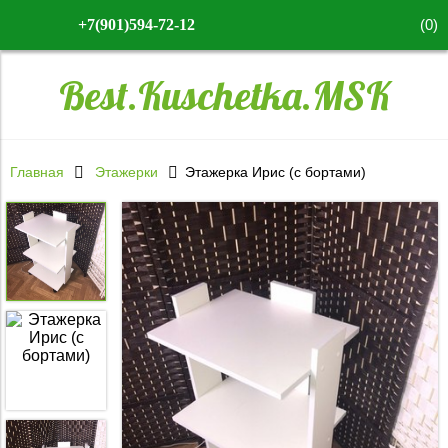
(
0
)
+7(901)594-72-12
Best.Kuschetka.MSK
Главная
Этажерки
Этажерка Ирис (с бортами)