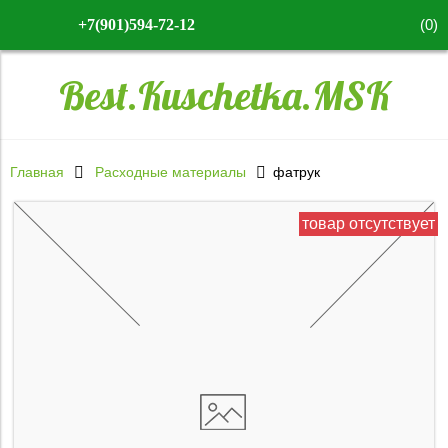
(
0
)
+7(901)594-72-12
Best.Kuschetka.MSK
Главная
Расходные материалы
фатрук
товар отсутствует