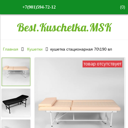
(
0
)
+7(901)594-72-12
Best.Kuschetka.MSK
Главная
Кушетки
кушетка стационарная 70\190 вл
товар отсутствует