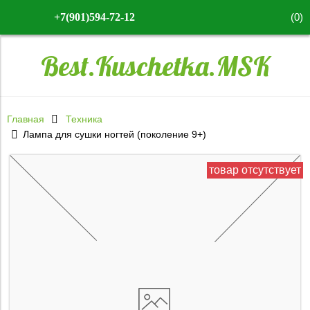
(
0
)
+7(901)594-72-12
Best.Kuschetka.MSK
Главная
Техника
Лампа для сушки ногтей (поколение 9+)
товар отсутствует