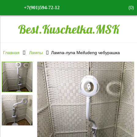
(
0
)
+7(901)594-72-12
Best.Kuschetka.MSK
Главная
Лампы
Лампа-лупа Meifudeng чебурашка