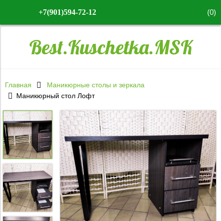
(
0
)
+7(901)594-72-12
Best.Kuschetka.MSK
Главная
Маникюрные столы и зеркала
Маникюрный стол Лофт