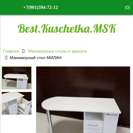
(
0
)
+7(901)594-72-12
Best.Kuschetka.MSK
Главная
Маникюрные столы и зеркала
Маникюрный стол МИЛАН