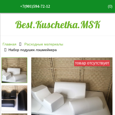
(
0
)
+7(901)594-72-12
Best.Kuschetka.MSK
Главная
Расходные материалы
Набор подушек лэшмейкера
товар отсутствует