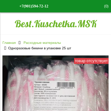
(
0
)
+7(901)594-72-12
Best.Kuschetka.MSK
Главная
Расходные материалы
Одноразовые бикини в упаковке 25 шт
товар отсутствует