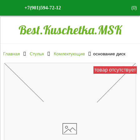
(
0
)
+7(901)594-72-12
Best.Kuschetka.MSK
Главная
Стулья
Комлектующие
основание диск
товар отсутствует