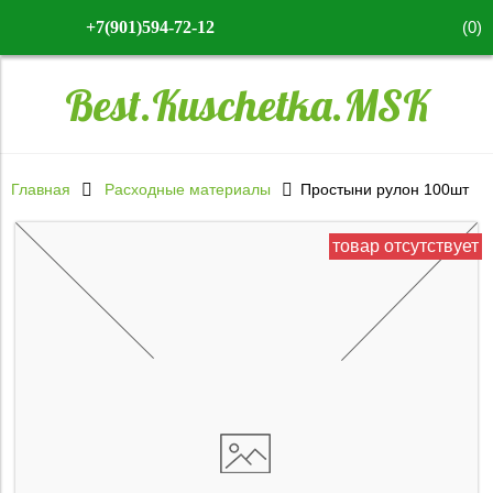
(
0
)
+7(901)594-72-12
Best.Kuschetka.MSK
Главная
Расходные материалы
Простыни рулон 100шт
товар отсутствует