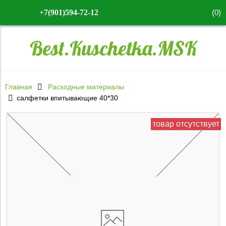
(
0
)
+7(901)594-72-12
Best.Kuschetka.MSK
Главная
Расходные материалы
салфетки впитывающие 40*30
товар отсутствует