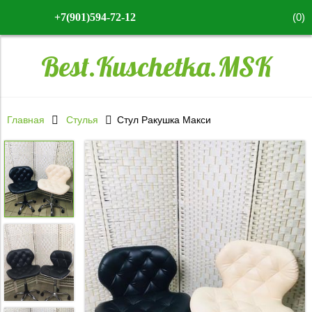
(
0
)
+7(901)594-72-12
Best.Kuschetka.MSK
Главная
Стулья
Стул Ракушка Макси