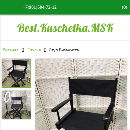
(
0
)
+7(901)594-72-12
Best.Kuschetka.MSK
Главная
Стулья
Стул Визажиста